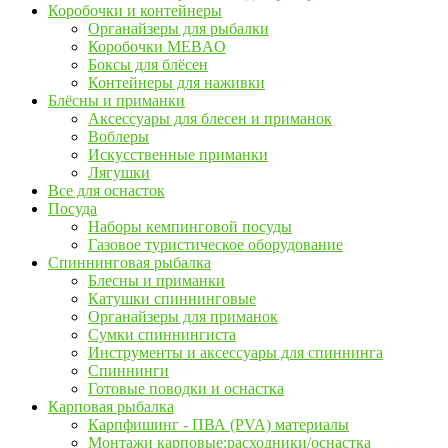
Коробочки и контейнеры
Органайзеры для рыбалки
Коробочки MEBAO
Боксы для блёсен
Контейнеры для наживки
Блёсны и приманки
Аксессуары для блесен и приманок
Воблеры
Искусственные приманки
Лягушки
Все для оснасток
Посуда
Наборы кемпинговой посуды
Газовое туристическое оборудование
Спиннинговая рыбалка
Блесны и приманки
Катушки спиннинговые
Органайзеры для приманок
Сумки спиннингиста
Инструменты и аксессуары для спиннинга
Спиннинги
Готовые поводки и оснастка
Карповая рыбалка
Карпфишинг - ПВА (PVA) материалы
Монтажи карповые:расходники/оснастка