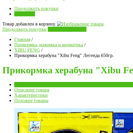
Продолжить покупки
В корзину
Товар добавлен в корзину.
Продолжить покупки
Перейти в корзину
Главная
/
Прикормка, наживка и ароматика
/
XIBU FENG
/
Прикормка херабуна "Xibu Feng" Легенда 650гр.
Прикормка херабуна "Xibu Fe
Обзор
Описание товара
Характеристики
Похожие товары