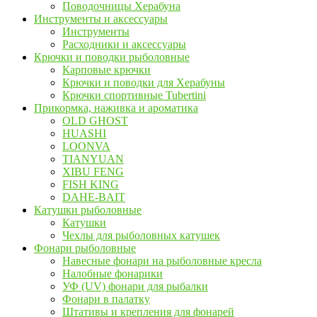
Поводочницы Херабуна
Инструменты и аксессуары
Инструменты
Расходники и аксессуары
Крючки и поводки рыболовные
Карповые крючки
Крючки и поводки для Херабуны
Крючки спортивные Tubertini
Прикормка, наживка и ароматика
OLD GHOST
HUASHI
LOONVA
TIANYUAN
XIBU FENG
FISH KING
DAHE-BAIT
Катушки рыболовные
Катушки
Чехлы для рыболовных катушек
Фонари рыболовные
Навесные фонари на рыболовные кресла
Налобные фонарики
УФ (UV) фонари для рыбалки
Фонари в палатку
Штативы и крепления для фонарей