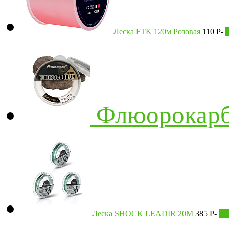
Леска FTK 120м Розовая
110
Р
-
Флюорокарб
Леска SHOCK LEADIR 20M
385
Р
-
В 