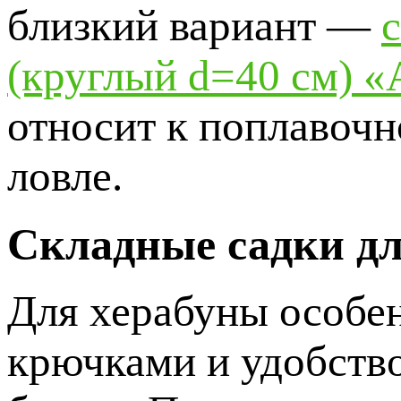
близкий вариант —
(круглый d=40 см) «
относит к поплавочн
ловле.
Складные садки дл
Для херабуны особен
крючками и удобство