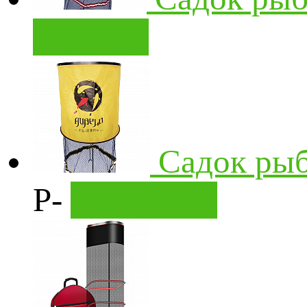
корзину
Садок рыб
Р
-
В корзину