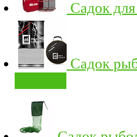
Садок для
Садок ры
корзину
Садок рыбо