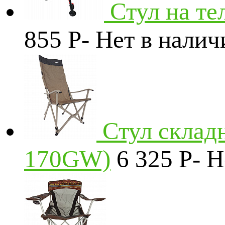
Стул на т
855
P
-
Нет в налич
Стул склад
170GW)
6 325
P
-
Н