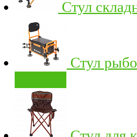
Стул скла
Стул рыбо
корзину
Стул для