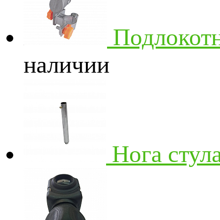
Подлокотн
наличии
Нога стула