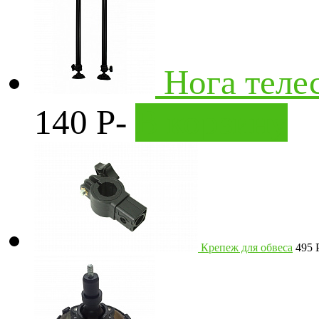
Нога теле
140
Р
-
В корзину
Крепеж для обвеса
495