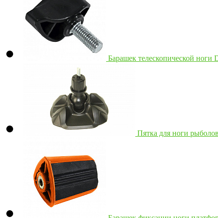
Барашек телескопической ноги 
Пятка для ноги рыболо
Барашек фиксации ноги платфо