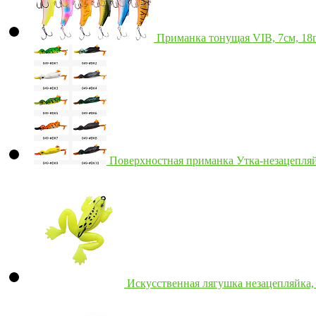
Приманка тонущая VIB, 7см, 18г
Поверхностная приманка Утка-незацепля
Искусственная лягушка незацепляйка, 