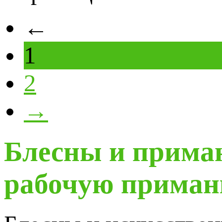
←
1
2
→
Блесны и прима
рабочую приманк