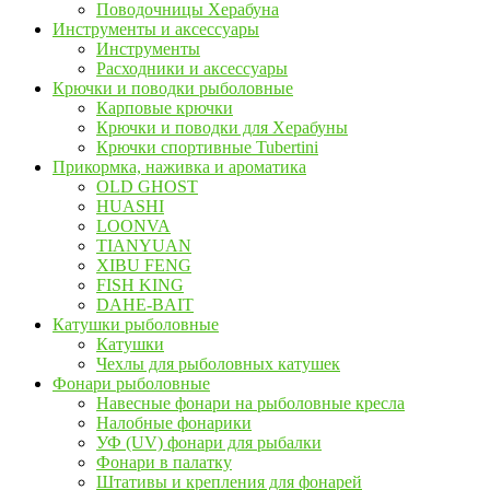
Поводочницы Херабуна
Инструменты и аксессуары
Инструменты
Расходники и аксессуары
Крючки и поводки рыболовные
Карповые крючки
Крючки и поводки для Херабуны
Крючки спортивные Tubertini
Прикормка, наживка и ароматика
OLD GHOST
HUASHI
LOONVA
TIANYUAN
XIBU FENG
FISH KING
DAHE-BAIT
Катушки рыболовные
Катушки
Чехлы для рыболовных катушек
Фонари рыболовные
Навесные фонари на рыболовные кресла
Налобные фонарики
УФ (UV) фонари для рыбалки
Фонари в палатку
Штативы и крепления для фонарей