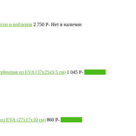
есен и воблеров
2 750
P
-
Нет в наличии
тейнеров из EVA (37х25х9,5 см)
1 045
P
-
В корзину
из EVA (27х17х10 см)
860
P
-
В корзину