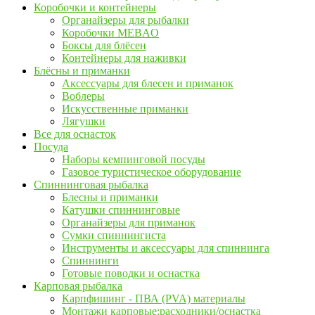
Коробочки и контейнеры
Органайзеры для рыбалки
Коробочки MEBAO
Боксы для блёсен
Контейнеры для наживки
Блёсны и приманки
Аксессуары для блесен и приманок
Воблеры
Искусственные приманки
Лягушки
Все для оснасток
Посуда
Наборы кемпинговой посуды
Газовое туристическое оборудование
Спиннинговая рыбалка
Блесны и приманки
Катушки спиннинговые
Органайзеры для приманок
Сумки спиннингиста
Инструменты и аксессуары для спиннинга
Спиннинги
Готовые поводки и оснастка
Карповая рыбалка
Карпфишинг - ПВА (PVA) материалы
Монтажи карповые:расходники/оснастка