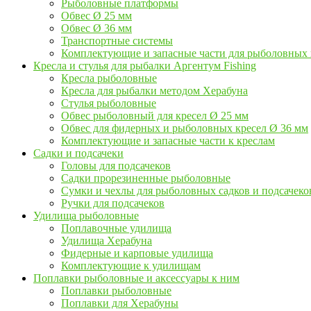
Рыболовные платформы
Обвес Ø 25 мм
Обвес Ø 36 мм
Транспортные системы
Комплектующие и запасные части для рыболовных
Кресла и стулья для рыбалки Аргентум Fishing
Кресла рыболовные
Кресла для рыбалки методом Херабуна
Стулья рыболовные
Обвес рыболовный для кресел Ø 25 мм
Обвес для фидерных и рыболовных кресел Ø 36 мм
Комплектующие и запасные части к креслам
Садки и подсачеки
Головы для подсачеков
Садки прорезиненные рыболовные
Сумки и чехлы для рыболовных садков и подсачеко
Ручки для подсачеков
Удилища рыболовные
Поплавочные удилища
Удилища Херабуна
Фидерные и карповые удилища
Комплектующие к удилищам
Поплавки рыболовные и аксессуары к ним
Поплавки рыболовные
Поплавки для Херабуны