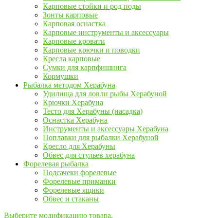
Карповые стойки и род поды
Зонты карповые
Карповая оснастка
Карповые инструменты и аксессуары
Карповые кровати
Карповые крючки и поводки
Кресла карповые
Сумки для карпфишинга
Кормушки
Рыбалка методом Херабуна
Удилища для ловли рыбы Херабуной
Крючки Херабуна
Тесто для Херабуны (насадка)
Оснастка Херабуна
Инструменты и аксессуары Херабуна
Поплавки для рыбалки Херабуной
Кресло для Херабуны
Обвес для стульев херабуна
Форелевая рыбалка
Подсачеки форелевые
Форелевые приманки
Форелевые ящики
Обвес и стаканы
Выберите модификацию товара.