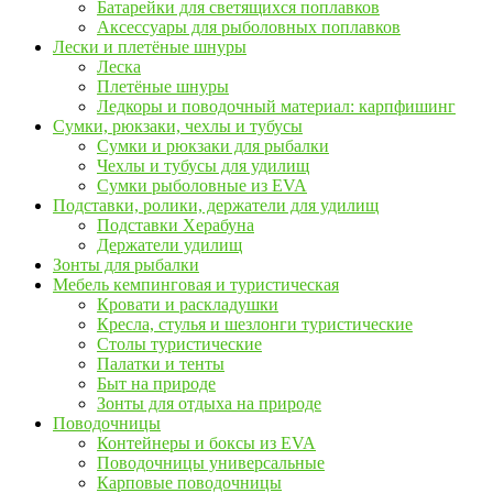
Батарейки для светящихся поплавков
Аксессуары для рыболовных поплавков
Лески и плетёные шнуры
Леска
Плетёные шнуры
Ледкоры и поводочный материал: карпфишинг
Сумки, рюкзаки, чехлы и тубусы
Сумки и рюкзаки для рыбалки
Чехлы и тубусы для удилищ
Сумки рыболовные из EVA
Подставки, ролики, держатели для удилищ
Подставки Херабуна
Держатели удилищ
Зонты для рыбалки
Мебель кемпинговая и туристическая
Кровати и раскладушки
Кресла, стулья и шезлонги туристические
Столы туристические
Палатки и тенты
Быт на природе
Зонты для отдыха на природе
Поводочницы
Контейнеры и боксы из EVA
Поводочницы универсальные
Карповые поводочницы