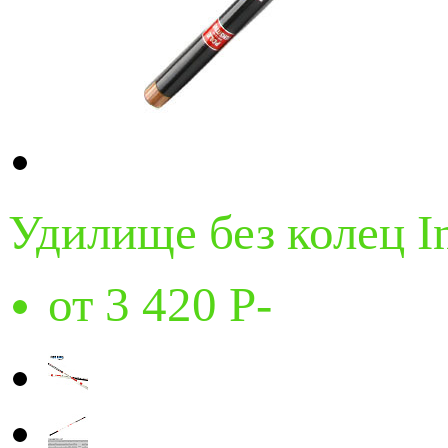
Удилище без колец I
от 3 420
Р
-