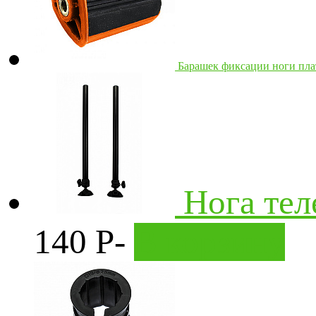
Барашек фиксации ноги пл
Нога тел
140
Р
-
В корзину