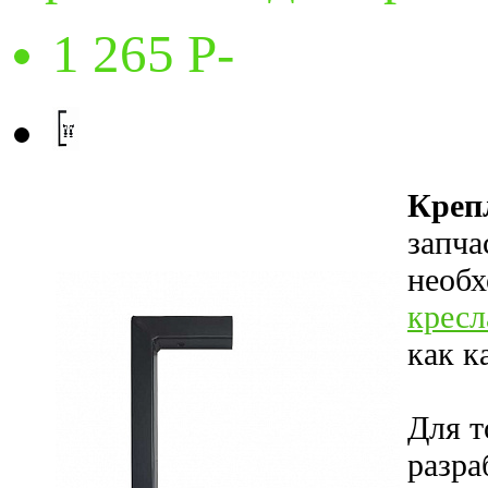
1 265
P
-
Креп
запча
необх
кресл
как к
Для т
разра