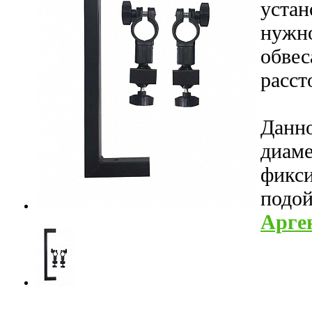
устан
нужно
обвес
расст
Данно
диаме
фикси
подой
Арген