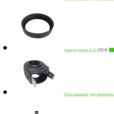
Защита пятки d-25
255
P
-
В 
Пластиковый узел креплени