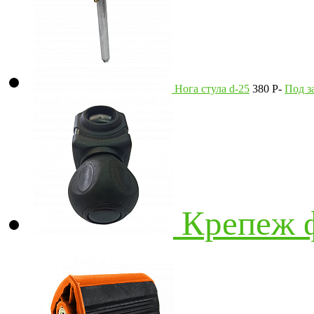
Нога стула d-25
380
P
-
Под з
Крепеж 