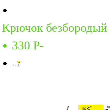
Крючок безбороды
330
Р
-