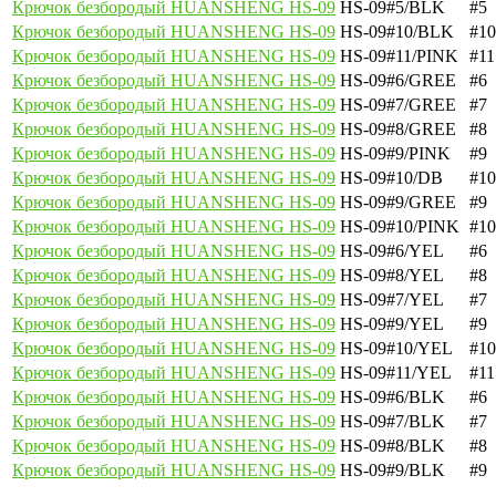
Крючок безбородый HUANSHENG HS-09
HS-09#5/BLK
#5
Крючок безбородый HUANSHENG HS-09
HS-09#10/BLK
#10
Крючок безбородый HUANSHENG HS-09
HS-09#11/PINK
#11
Крючок безбородый HUANSHENG HS-09
HS-09#6/GREE
#6
Крючок безбородый HUANSHENG HS-09
HS-09#7/GREE
#7
Крючок безбородый HUANSHENG HS-09
HS-09#8/GREE
#8
Крючок безбородый HUANSHENG HS-09
HS-09#9/PINK
#9
Крючок безбородый HUANSHENG HS-09
HS-09#10/DB
#10
Крючок безбородый HUANSHENG HS-09
HS-09#9/GREE
#9
Крючок безбородый HUANSHENG HS-09
HS-09#10/PINK
#10
Крючок безбородый HUANSHENG HS-09
HS-09#6/YEL
#6
Крючок безбородый HUANSHENG HS-09
HS-09#8/YEL
#8
Крючок безбородый HUANSHENG HS-09
HS-09#7/YEL
#7
Крючок безбородый HUANSHENG HS-09
HS-09#9/YEL
#9
Крючок безбородый HUANSHENG HS-09
HS-09#10/YEL
#10
Крючок безбородый HUANSHENG HS-09
HS-09#11/YEL
#11
Крючок безбородый HUANSHENG HS-09
HS-09#6/BLK
#6
Крючок безбородый HUANSHENG HS-09
HS-09#7/BLK
#7
Крючок безбородый HUANSHENG HS-09
HS-09#8/BLK
#8
Крючок безбородый HUANSHENG HS-09
HS-09#9/BLK
#9