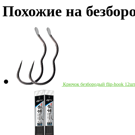
Похожие на безбор
Крючок безбородый flip-hook 12ш