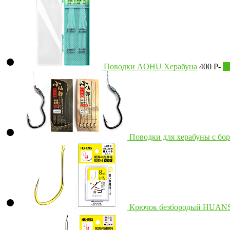
Поводки AOHU Херабуна
400
Р
-
В
Поводки для херабуны с 
Крючок безбородый HUA