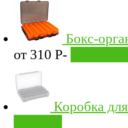
Бокс-орга
от 310
Р
-
В корзин
Коробка дл
корзину