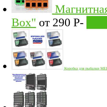
Магнитная
Box"
от 290
Р
-
В к
Коробка для рыбалки ME