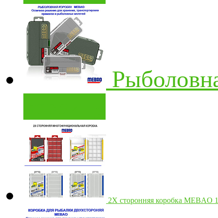
Рыболовн
корзину
2Х сторонняя коробка MEBAO