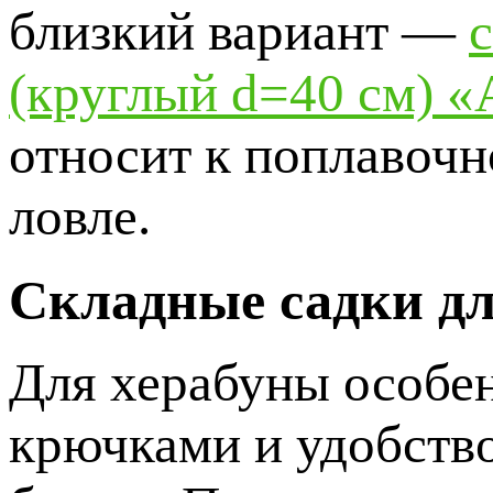
близкий вариант —
(круглый d=40 см) «
относит к поплавочн
ловле.
Складные садки дл
Для херабуны особен
крючками и удобство