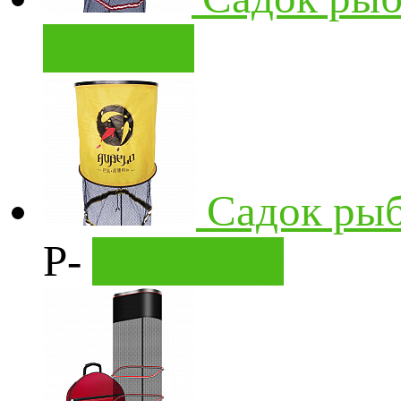
корзину
Садок рыб
Р
-
В корзину