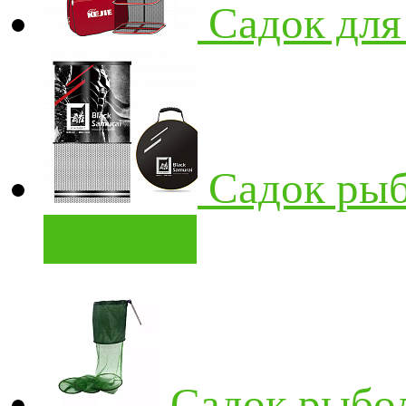
Садок для
Садок ры
корзину
Садок рыбо