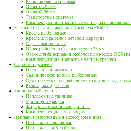
Рыболовные платформы
Обвес Ø 25 мм
Обвес Ø 36 мм
Транспортные системы
Комплектующие и запасные части для рыболовных
Кресла и стулья для рыбалки Аргентум Fishing
Кресла рыболовные
Кресла для рыбалки методом Херабуна
Стулья рыболовные
Обвес рыболовный для кресел Ø 25 мм
Обвес для фидерных и рыболовных кресел Ø 36 мм
Комплектующие и запасные части к креслам
Садки и подсачеки
Головы для подсачеков
Садки прорезиненные рыболовные
Сумки и чехлы для рыболовных садков и подсачеко
Ручки для подсачеков
Удилища рыболовные
Поплавочные удилища
Удилища Херабуна
Фидерные и карповые удилища
Комплектующие к удилищам
Поплавки рыболовные и аксессуары к ним
Поплавки рыболовные
Поплавки для Херабуны