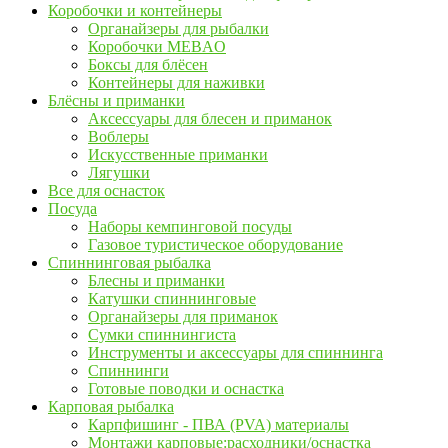
Коробочки и контейнеры
Органайзеры для рыбалки
Коробочки MEBAO
Боксы для блёсен
Контейнеры для наживки
Блёсны и приманки
Аксессуары для блесен и приманок
Воблеры
Искусственные приманки
Лягушки
Все для оснасток
Посуда
Наборы кемпинговой посуды
Газовое туристическое оборудование
Спиннинговая рыбалка
Блесны и приманки
Катушки спиннинговые
Органайзеры для приманок
Сумки спиннингиста
Инструменты и аксессуары для спиннинга
Спиннинги
Готовые поводки и оснастка
Карповая рыбалка
Карпфишинг - ПВА (PVA) материалы
Монтажи карповые:расходники/оснастка