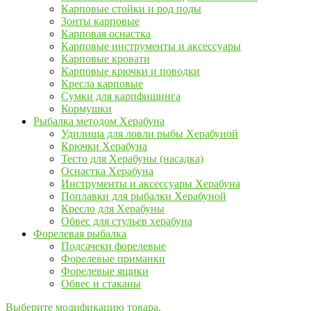
Карповые стойки и род поды
Зонты карповые
Карповая оснастка
Карповые инструменты и аксессуары
Карповые кровати
Карповые крючки и поводки
Кресла карповые
Сумки для карпфишинга
Кормушки
Рыбалка методом Херабуна
Удилища для ловли рыбы Херабуной
Крючки Херабуна
Тесто для Херабуны (насадка)
Оснастка Херабуна
Инструменты и аксессуары Херабуна
Поплавки для рыбалки Херабуной
Кресло для Херабуны
Обвес для стульев херабуна
Форелевая рыбалка
Подсачеки форелевые
Форелевые приманки
Форелевые ящики
Обвес и стаканы
Выберите модификацию товара.