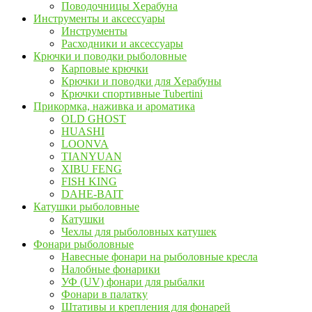
Поводочницы Херабуна
Инструменты и аксессуары
Инструменты
Расходники и аксессуары
Крючки и поводки рыболовные
Карповые крючки
Крючки и поводки для Херабуны
Крючки спортивные Tubertini
Прикормка, наживка и ароматика
OLD GHOST
HUASHI
LOONVA
TIANYUAN
XIBU FENG
FISH KING
DAHE-BAIT
Катушки рыболовные
Катушки
Чехлы для рыболовных катушек
Фонари рыболовные
Навесные фонари на рыболовные кресла
Налобные фонарики
УФ (UV) фонари для рыбалки
Фонари в палатку
Штативы и крепления для фонарей