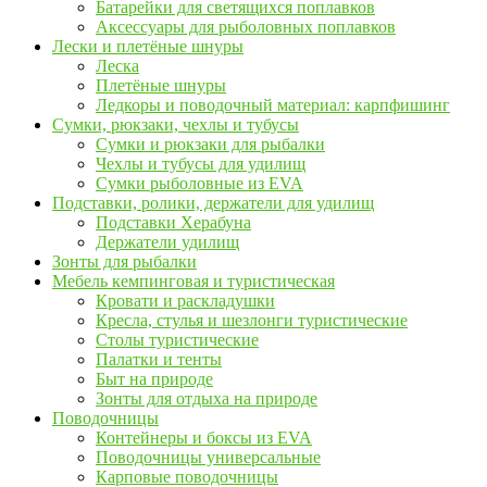
Батарейки для светящихся поплавков
Аксессуары для рыболовных поплавков
Лески и плетёные шнуры
Леска
Плетёные шнуры
Ледкоры и поводочный материал: карпфишинг
Сумки, рюкзаки, чехлы и тубусы
Сумки и рюкзаки для рыбалки
Чехлы и тубусы для удилищ
Сумки рыболовные из EVA
Подставки, ролики, держатели для удилищ
Подставки Херабуна
Держатели удилищ
Зонты для рыбалки
Мебель кемпинговая и туристическая
Кровати и раскладушки
Кресла, стулья и шезлонги туристические
Столы туристические
Палатки и тенты
Быт на природе
Зонты для отдыха на природе
Поводочницы
Контейнеры и боксы из EVA
Поводочницы универсальные
Карповые поводочницы