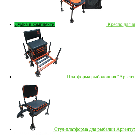
Сумка в комплекте
Кресло для р
Платформа рыболовная "Аргенту
Стул-платформа для рыбалки Аргентум