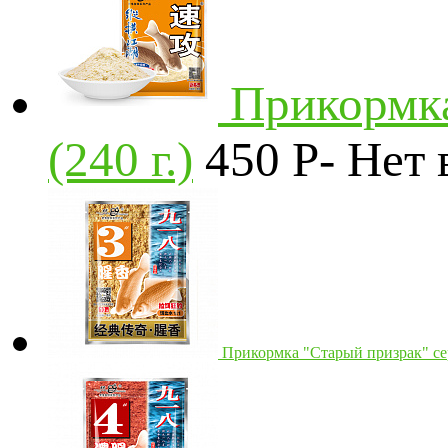
Прикормка
(240 г.)
450
P
-
Нет 
Прикормка "Старый призрак" сер