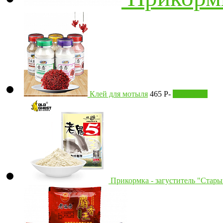
Клей для мотыля
465
Р
-
В корзину
Прикормка - загуститель "Старый