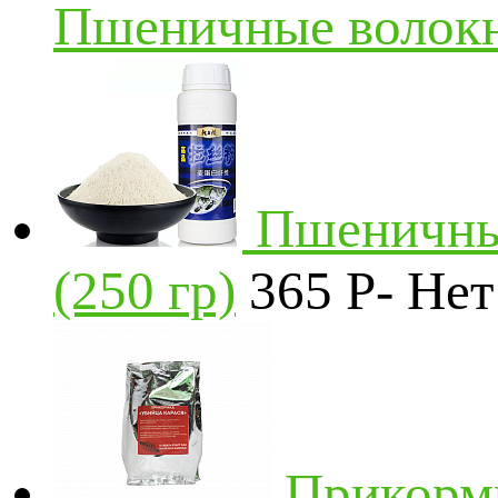
Пшеничные волокна
Пшеничный
(250 гр)
365
P
-
Нет
Прикормк