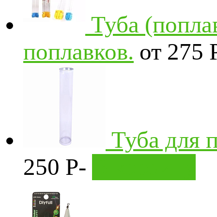
Туба (попла
поплавков.
от 275
Туба для 
250
Р
-
В корзину