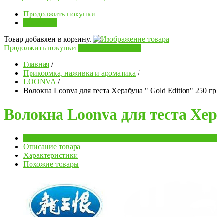
Продолжить покупки
В корзину
Товар добавлен в корзину.
Продолжить покупки
Перейти в корзину
Главная
/
Прикормка, наживка и ароматика
/
LOONVA
/
Волокна Loonva для теста Херабуна " Gold Edition" 250 гр
Волокна Loonva для теста Хера
Обзор
Описание товара
Характеристики
Похожие товары