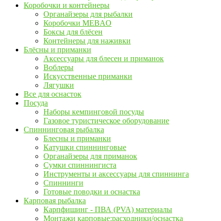
Коробочки и контейнеры
Органайзеры для рыбалки
Коробочки MEBAO
Боксы для блёсен
Контейнеры для наживки
Блёсны и приманки
Аксессуары для блесен и приманок
Воблеры
Искусственные приманки
Лягушки
Все для оснасток
Посуда
Наборы кемпинговой посуды
Газовое туристическое оборудование
Спиннинговая рыбалка
Блесны и приманки
Катушки спиннинговые
Органайзеры для приманок
Сумки спиннингиста
Инструменты и аксессуары для спиннинга
Спиннинги
Готовые поводки и оснастка
Карповая рыбалка
Карпфишинг - ПВА (PVA) материалы
Монтажи карповые:расходники/оснастка