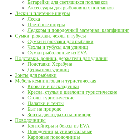
Батарейки для светящихся поплавков
Аксессуары для рыболовных поплавков
Лески и плетёные шнуры
Леска
Плетёные шнуры
Ледкоры и поводочный материал: карпфишинг
Сумки, рюкзаки, чехлы и тубусы
Сумки и рюкзаки для рыбалки
Чехлы и тубусы для удилищ
Сумки рыболовные из EVA
Подставки, ролики, держатели для удилищ
Подставки Херабуна
Держатели удилищ
Зонты для рыбалки
Мебель кемпинговая и туристическая
Кровати и раскладушки
Кресла, стулья и шезлонги туристические
Столы туристические
Палатки и тенты
Быт на природе
Зонты для отдыха на природе
Поводочницы
Контейнеры и боксы из EVA
Поводочницы универсальные
Карповые поводочницы