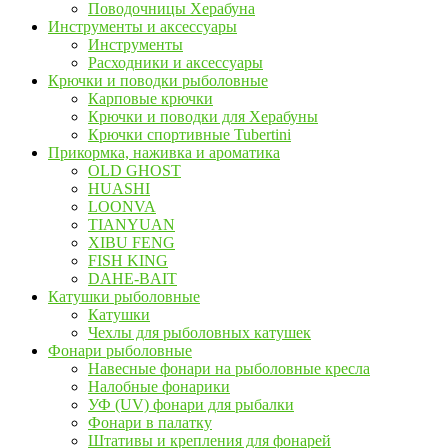
Поводочницы Херабуна
Инструменты и аксессуары
Инструменты
Расходники и аксессуары
Крючки и поводки рыболовные
Карповые крючки
Крючки и поводки для Херабуны
Крючки спортивные Tubertini
Прикормка, наживка и ароматика
OLD GHOST
HUASHI
LOONVA
TIANYUAN
XIBU FENG
FISH KING
DAHE-BAIT
Катушки рыболовные
Катушки
Чехлы для рыболовных катушек
Фонари рыболовные
Навесные фонари на рыболовные кресла
Налобные фонарики
УФ (UV) фонари для рыбалки
Фонари в палатку
Штативы и крепления для фонарей