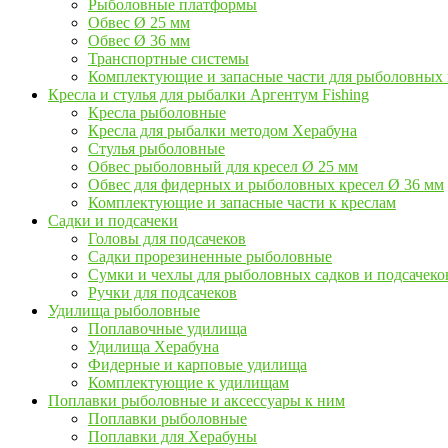
Рыболовные платформы
Обвес Ø 25 мм
Обвес Ø 36 мм
Транспортные системы
Комплектующие и запасные части для рыболовных
Кресла и стулья для рыбалки Аргентум Fishing
Кресла рыболовные
Кресла для рыбалки методом Херабуна
Стулья рыболовные
Обвес рыболовный для кресел Ø 25 мм
Обвес для фидерных и рыболовных кресел Ø 36 мм
Комплектующие и запасные части к креслам
Садки и подсачеки
Головы для подсачеков
Садки прорезиненные рыболовные
Сумки и чехлы для рыболовных садков и подсачеко
Ручки для подсачеков
Удилища рыболовные
Поплавочные удилища
Удилища Херабуна
Фидерные и карповые удилища
Комплектующие к удилищам
Поплавки рыболовные и аксессуары к ним
Поплавки рыболовные
Поплавки для Херабуны