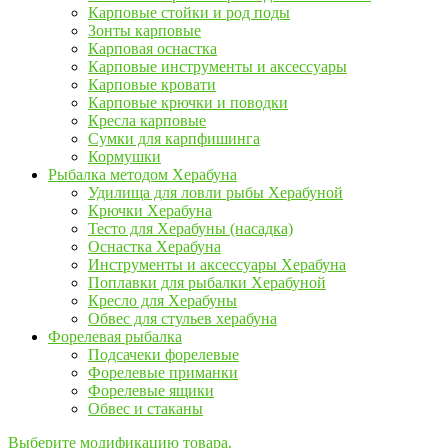
Карповые стойки и род поды
Зонты карповые
Карповая оснастка
Карповые инструменты и аксессуары
Карповые кровати
Карповые крючки и поводки
Кресла карповые
Сумки для карпфишинга
Кормушки
Рыбалка методом Херабуна
Удилища для ловли рыбы Херабуной
Крючки Херабуна
Тесто для Херабуны (насадка)
Оснастка Херабуна
Инструменты и аксессуары Херабуна
Поплавки для рыбалки Херабуной
Кресло для Херабуны
Обвес для стульев херабуна
Форелевая рыбалка
Подсачеки форелевые
Форелевые приманки
Форелевые ящики
Обвес и стаканы
Выберите модификацию товара.