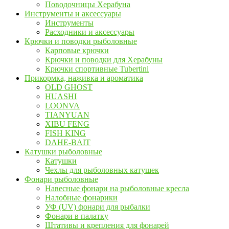
Поводочницы Херабуна
Инструменты и аксессуары
Инструменты
Расходники и аксессуары
Крючки и поводки рыболовные
Карповые крючки
Крючки и поводки для Херабуны
Крючки спортивные Tubertini
Прикормка, наживка и ароматика
OLD GHOST
HUASHI
LOONVA
TIANYUAN
XIBU FENG
FISH KING
DAHE-BAIT
Катушки рыболовные
Катушки
Чехлы для рыболовных катушек
Фонари рыболовные
Навесные фонари на рыболовные кресла
Налобные фонарики
УФ (UV) фонари для рыбалки
Фонари в палатку
Штативы и крепления для фонарей