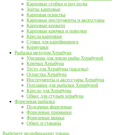
Карповые стойки и род поды
Зонты карповые
Карповая оснастка
Карповые инструменты и аксессуары
Карповые кровати
Карповые крючки и поводки
Кресла карповые
Сумки для карпфишинга
Кормушки
Рыбалка методом Херабуна
Удилища для ловли рыбы Херабуной
Крючки Херабуна
Тесто для Херабуны (насадка)
Оснастка Херабуна
Инструменты и аксессуары Херабуна
Поплавки для рыбалки Херабуной
Кресло для Херабуны
Обвес для стульев херабуна
Форелевая рыбалка
Подсачеки форелевые
Форелевые приманки
Форелевые ящики
Обвес и стаканы
Выберите модификацию товара.