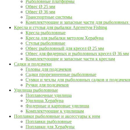
Рыболовные платформы
Обвес Ø 25 мм
Обвес Ø 36 мм
Транспортные системы
Комплектующие и запасные части для рыболовных
Кресла и стулья для рыбалки Аргентум Fishing
Кресла рыболовные
Кресла для рыбалки методом Херабуна
Стулья рыболовные
Обвес рыболовный для кресел Ø 25 мм
Обвес для фидерных и рыболовных кресел Ø 36 мм
Комплектующие и запасные части к креслам
Садки и подсачеки
Головы для подсачеков
Садки прорезиненные рыболовные
Сумки и чехлы для рыболовных садков и подсачеко
Ручки для подсачеков
Удилища рыболовные
Поплавочные удилища
Удилища Херабуна
Фидерные и карповые удилища
Комплектующие к удилищам
Поплавки рыболовные и аксессуары к ним
Поплавки рыболовные
Поплавки для Херабуны