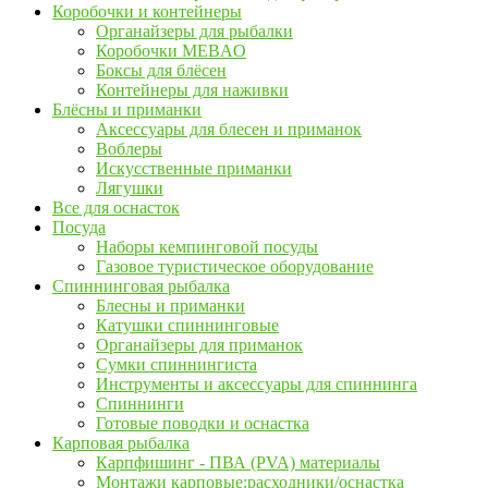
Коробочки и контейнеры
Органайзеры для рыбалки
Коробочки MEBAO
Боксы для блёсен
Контейнеры для наживки
Блёсны и приманки
Аксессуары для блесен и приманок
Воблеры
Искусственные приманки
Лягушки
Все для оснасток
Посуда
Наборы кемпинговой посуды
Газовое туристическое оборудование
Спиннинговая рыбалка
Блесны и приманки
Катушки спиннинговые
Органайзеры для приманок
Сумки спиннингиста
Инструменты и аксессуары для спиннинга
Спиннинги
Готовые поводки и оснастка
Карповая рыбалка
Карпфишинг - ПВА (PVA) материалы
Монтажи карповые:расходники/оснастка