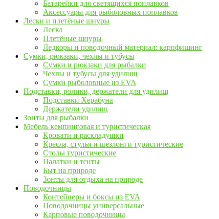
Батарейки для светящихся поплавков
Аксессуары для рыболовных поплавков
Лески и плетёные шнуры
Леска
Плетёные шнуры
Ледкоры и поводочный материал: карпфишинг
Сумки, рюкзаки, чехлы и тубусы
Сумки и рюкзаки для рыбалки
Чехлы и тубусы для удилищ
Сумки рыболовные из EVA
Подставки, ролики, держатели для удилищ
Подставки Херабуна
Держатели удилищ
Зонты для рыбалки
Мебель кемпинговая и туристическая
Кровати и раскладушки
Кресла, стулья и шезлонги туристические
Столы туристические
Палатки и тенты
Быт на природе
Зонты для отдыха на природе
Поводочницы
Контейнеры и боксы из EVA
Поводочницы универсальные
Карповые поводочницы