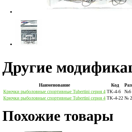
Другие модификац
Наименование
Код
Раз
Крючки рыболовные спортивные Tubertini серия 4
TK-4-6
№6
Крючки рыболовные спортивные Tubertini серия 4
TK-4-22
№ 
Похожие товары