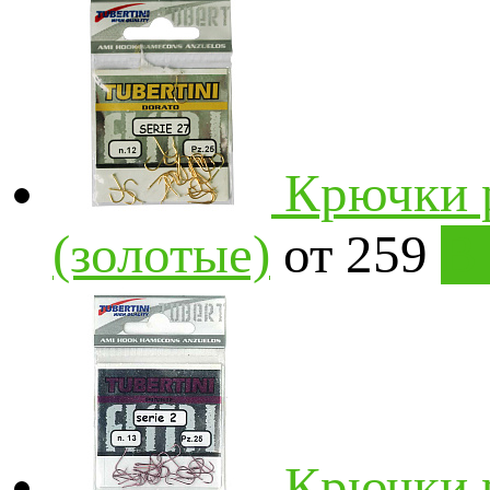
Крючки р
(золотые)
от 259
В
Крючки 