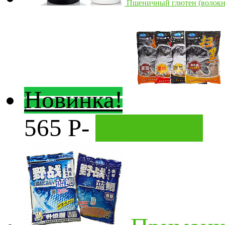
Пшеничный глютен (волокна)
Новинка!
565
Р
-
В корзину