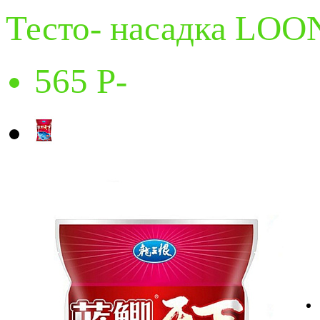
Тесто- насадка LO
565
P
-