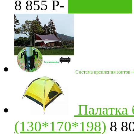
8 855
P
-
В корзину
Система крепления зонтов +
Палатка 
(130*170*198)
8 8