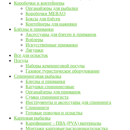
Коробочки и контейнеры
Органайзеры для рыбалки
Коробочки MEBAO
Боксы для блёсен
Контейнеры для наживки
Блёсны и приманки
Аксессуары для блесен и приманок
Воблеры
Искусственные приманки
Лягушки
Все для оснасток
Посуда
Наборы кемпинговой посуды
Газовое туристическое оборудование
Спиннинговая рыбалка
Блесны и приманки
Катушки спиннинговые
Органайзеры для приманок
Сумки спиннингиста
Инструменты и аксессуары для спиннинга
Спиннинги
Готовые поводки и оснастка
Карповая рыбалка
Карпфишинг - ПВА (PVA) материалы
Монтажи карповые:расходники/оснастка