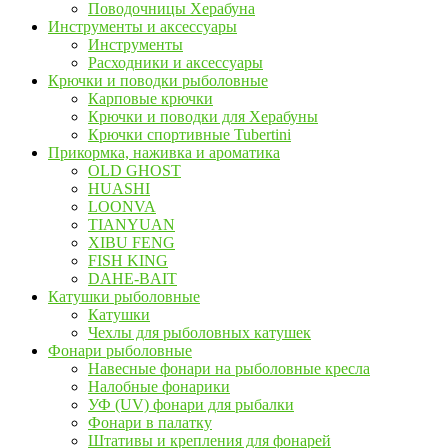
Поводочницы Херабуна
Инструменты и аксессуары
Инструменты
Расходники и аксессуары
Крючки и поводки рыболовные
Карповые крючки
Крючки и поводки для Херабуны
Крючки спортивные Tubertini
Прикормка, наживка и ароматика
OLD GHOST
HUASHI
LOONVA
TIANYUAN
XIBU FENG
FISH KING
DAHE-BAIT
Катушки рыболовные
Катушки
Чехлы для рыболовных катушек
Фонари рыболовные
Навесные фонари на рыболовные кресла
Налобные фонарики
УФ (UV) фонари для рыбалки
Фонари в палатку
Штативы и крепления для фонарей