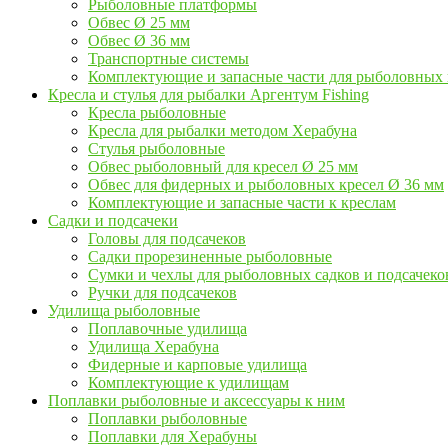
Рыболовные платформы
Обвес Ø 25 мм
Обвес Ø 36 мм
Транспортные системы
Комплектующие и запасные части для рыболовных
Кресла и стулья для рыбалки Аргентум Fishing
Кресла рыболовные
Кресла для рыбалки методом Херабуна
Стулья рыболовные
Обвес рыболовный для кресел Ø 25 мм
Обвес для фидерных и рыболовных кресел Ø 36 мм
Комплектующие и запасные части к креслам
Садки и подсачеки
Головы для подсачеков
Садки прорезиненные рыболовные
Сумки и чехлы для рыболовных садков и подсачеко
Ручки для подсачеков
Удилища рыболовные
Поплавочные удилища
Удилища Херабуна
Фидерные и карповые удилища
Комплектующие к удилищам
Поплавки рыболовные и аксессуары к ним
Поплавки рыболовные
Поплавки для Херабуны