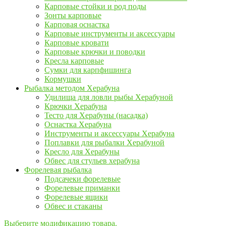
Карповые стойки и род поды
Зонты карповые
Карповая оснастка
Карповые инструменты и аксессуары
Карповые кровати
Карповые крючки и поводки
Кресла карповые
Сумки для карпфишинга
Кормушки
Рыбалка методом Херабуна
Удилища для ловли рыбы Херабуной
Крючки Херабуна
Тесто для Херабуны (насадка)
Оснастка Херабуна
Инструменты и аксессуары Херабуна
Поплавки для рыбалки Херабуной
Кресло для Херабуны
Обвес для стульев херабуна
Форелевая рыбалка
Подсачеки форелевые
Форелевые приманки
Форелевые ящики
Обвес и стаканы
Выберите модификацию товара.