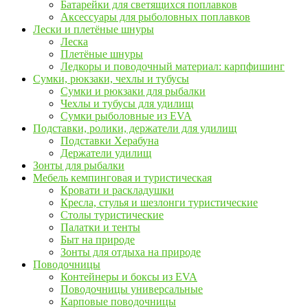
Батарейки для светящихся поплавков
Аксессуары для рыболовных поплавков
Лески и плетёные шнуры
Леска
Плетёные шнуры
Ледкоры и поводочный материал: карпфишинг
Сумки, рюкзаки, чехлы и тубусы
Сумки и рюкзаки для рыбалки
Чехлы и тубусы для удилищ
Сумки рыболовные из EVA
Подставки, ролики, держатели для удилищ
Подставки Херабуна
Держатели удилищ
Зонты для рыбалки
Мебель кемпинговая и туристическая
Кровати и раскладушки
Кресла, стулья и шезлонги туристические
Столы туристические
Палатки и тенты
Быт на природе
Зонты для отдыха на природе
Поводочницы
Контейнеры и боксы из EVA
Поводочницы универсальные
Карповые поводочницы