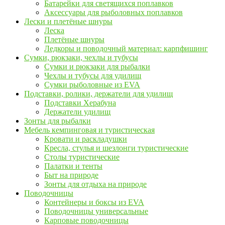
Батарейки для светящихся поплавков
Аксессуары для рыболовных поплавков
Лески и плетёные шнуры
Леска
Плетёные шнуры
Ледкоры и поводочный материал: карпфишинг
Сумки, рюкзаки, чехлы и тубусы
Сумки и рюкзаки для рыбалки
Чехлы и тубусы для удилищ
Сумки рыболовные из EVA
Подставки, ролики, держатели для удилищ
Подставки Херабуна
Держатели удилищ
Зонты для рыбалки
Мебель кемпинговая и туристическая
Кровати и раскладушки
Кресла, стулья и шезлонги туристические
Столы туристические
Палатки и тенты
Быт на природе
Зонты для отдыха на природе
Поводочницы
Контейнеры и боксы из EVA
Поводочницы универсальные
Карповые поводочницы