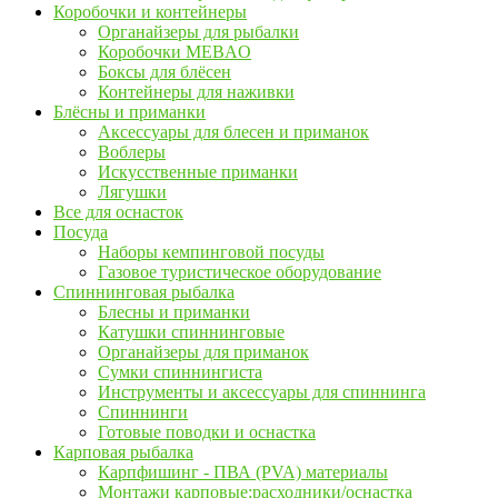
Коробочки и контейнеры
Органайзеры для рыбалки
Коробочки MEBAO
Боксы для блёсен
Контейнеры для наживки
Блёсны и приманки
Аксессуары для блесен и приманок
Воблеры
Искусственные приманки
Лягушки
Все для оснасток
Посуда
Наборы кемпинговой посуды
Газовое туристическое оборудование
Спиннинговая рыбалка
Блесны и приманки
Катушки спиннинговые
Органайзеры для приманок
Сумки спиннингиста
Инструменты и аксессуары для спиннинга
Спиннинги
Готовые поводки и оснастка
Карповая рыбалка
Карпфишинг - ПВА (PVA) материалы
Монтажи карповые:расходники/оснастка