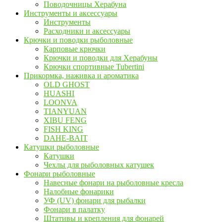
Поводочницы Херабуна
Инструменты и аксессуары
Инструменты
Расходники и аксессуары
Крючки и поводки рыболовные
Карповые крючки
Крючки и поводки для Херабуны
Крючки спортивные Tubertini
Прикормка, наживка и ароматика
OLD GHOST
HUASHI
LOONVA
TIANYUAN
XIBU FENG
FISH KING
DAHE-BAIT
Катушки рыболовные
Катушки
Чехлы для рыболовных катушек
Фонари рыболовные
Навесные фонари на рыболовные кресла
Налобные фонарики
УФ (UV) фонари для рыбалки
Фонари в палатку
Штативы и крепления для фонарей