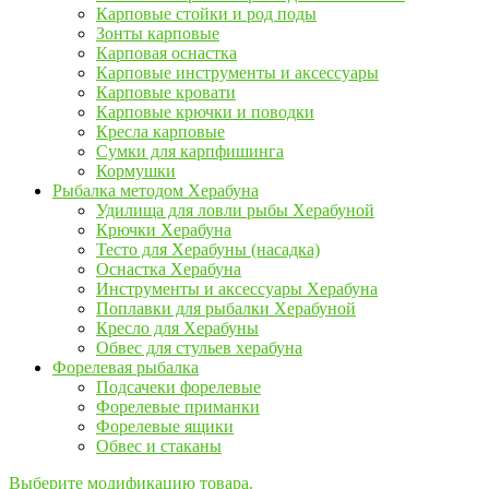
Карповые стойки и род поды
Зонты карповые
Карповая оснастка
Карповые инструменты и аксессуары
Карповые кровати
Карповые крючки и поводки
Кресла карповые
Сумки для карпфишинга
Кормушки
Рыбалка методом Херабуна
Удилища для ловли рыбы Херабуной
Крючки Херабуна
Тесто для Херабуны (насадка)
Оснастка Херабуна
Инструменты и аксессуары Херабуна
Поплавки для рыбалки Херабуной
Кресло для Херабуны
Обвес для стульев херабуна
Форелевая рыбалка
Подсачеки форелевые
Форелевые приманки
Форелевые ящики
Обвес и стаканы
Выберите модификацию товара.