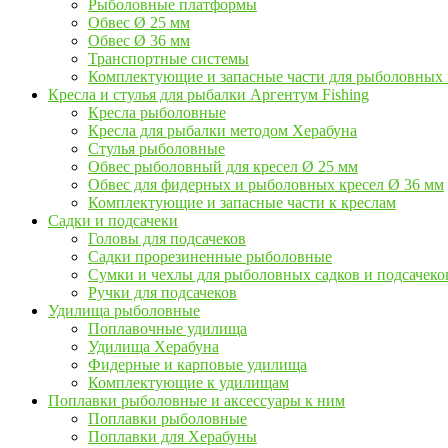
Рыболовные платформы
Обвес Ø 25 мм
Обвес Ø 36 мм
Транспортные системы
Комплектующие и запасные части для рыболовных
Кресла и стулья для рыбалки Аргентум Fishing
Кресла рыболовные
Кресла для рыбалки методом Херабуна
Стулья рыболовные
Обвес рыболовный для кресел Ø 25 мм
Обвес для фидерных и рыболовных кресел Ø 36 мм
Комплектующие и запасные части к креслам
Садки и подсачеки
Головы для подсачеков
Садки прорезиненные рыболовные
Сумки и чехлы для рыболовных садков и подсачеко
Ручки для подсачеков
Удилища рыболовные
Поплавочные удилища
Удилища Херабуна
Фидерные и карповые удилища
Комплектующие к удилищам
Поплавки рыболовные и аксессуары к ним
Поплавки рыболовные
Поплавки для Херабуны